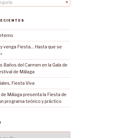
egoría
RECIENTES
eterno
 y venga Fiesta… Hasta que se
»
s Baños del Carmen en la Gala de
estival de Málaga
iales, Fiesta Viva
 de Málaga presenta la Fiesta de
un programa teórico y práctico
S