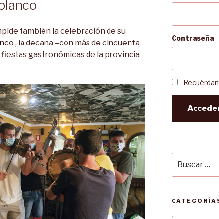
oblanco
mpide también la celebración de su
Contraseña
anco
, la decana –con más de cincuenta
 fiestas gastronómicas de la provincia
Recuérda
Accede
Buscar
por:
CATEGORÍAS