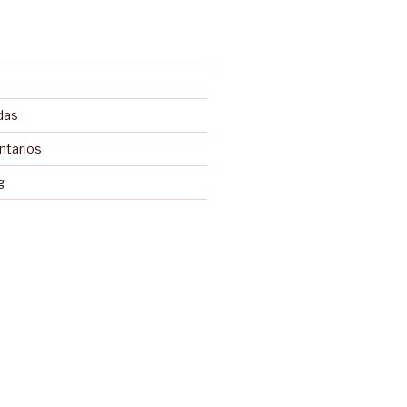
das
ntarios
g