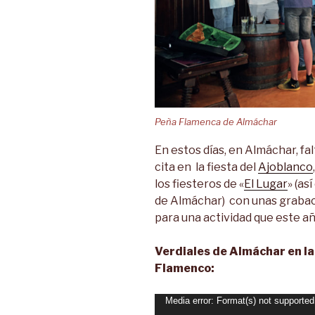
Peña Flamenca de Almáchar
En estos días, en Almáchar, fa
cita en la fiesta del
Ajoblanco
los fiesteros de «
El Lugar
» (as
de
Almáchar)
con unas grabac
para una actividad que este a
Verdiales de Almáchar en la
Flamenco:
Reproductor
Media error: Format(s) not supported