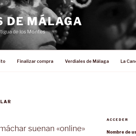
S DE MÁLAGA
ntigua de los Montes
ito
Finalizar compra
Verdiales de Málaga
La Canc
ULAR
ACCEDER
lmáchar suenan «online»
Nombre de us