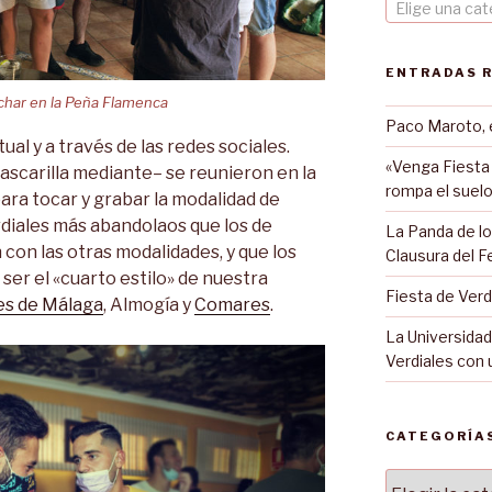
Elige una cat
ENTRADAS 
char en la Peña Flamenca
Paco Maroto, 
tual y a través de las redes sociales.
«Venga Fiesta
ascarilla mediante– se reunieron en la
rompa el suelo
ra tocar y grabar la modalidad de
diales más abandolaos que los de
La Panda de lo
on las otras modalidades, y que los
Clausura del F
er el «cuarto estilo» de nuestra
Fiesta de Verd
s de Málaga
, Almogía y
Comares
.
La Universidad
Verdiales con 
CATEGORÍA
Categorías