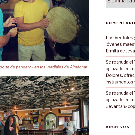
COMENTARI
Los Verdiales 
jóvenes maes
Ermita de Jeva
Se reanuda el 
toque de pandero» en los verdiales de Almáchar
aplazado en m
Dolores, ofrec
instrumentos 
Se reanuda el 
aplazado en m
«levantan» cop
ARCHIVOS