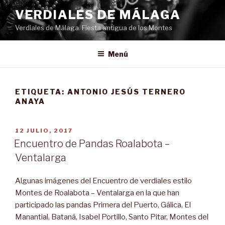
Saltar
VERDIALES DE MÁLAGA
al
Verdiales de Málaga. Fiesta antigua de los Montes
contenido
Menú
ETIQUETA:
ANTONIO JESÚS TERNERO
ANAYA
PUBLICADO
12 JULIO, 2017
EL
Encuentro de Pandas Roalabota –
Ventalarga
Algunas imágenes del Encuentro de verdiales estilo
Montes de Roalabota – Ventalarga en la que han
participado las pandas Primera del Puerto, Gálica, El
Manantial, Bataná, Isabel Portillo, Santo Pitar, Montes del