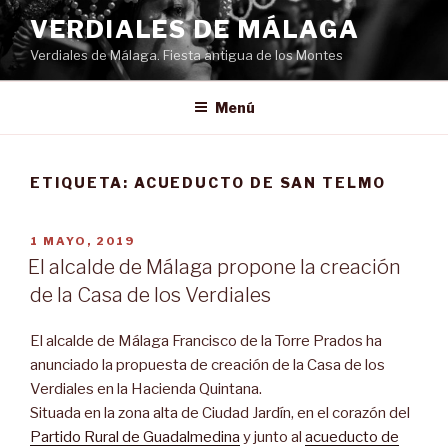
Saltar
VERDIALES DE MÁLAGA
al
Verdiales de Málaga. Fiesta antigua de los Montes
contenido
Menú
ETIQUETA:
ACUEDUCTO DE SAN TELMO
PUBLICADO
1 MAYO, 2019
EL
El alcalde de Málaga propone la creación
de la Casa de los Verdiales
El alcalde de Málaga Francisco de la Torre Prados ha
anunciado la propuesta de creación de la Casa de los
Verdiales en la Hacienda Quintana.
Situada en la zona alta de Ciudad Jardín, en el corazón del
Partido Rural de Guadalmedina
y junto al
acueducto de